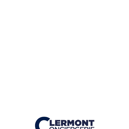
Loa
din
g...